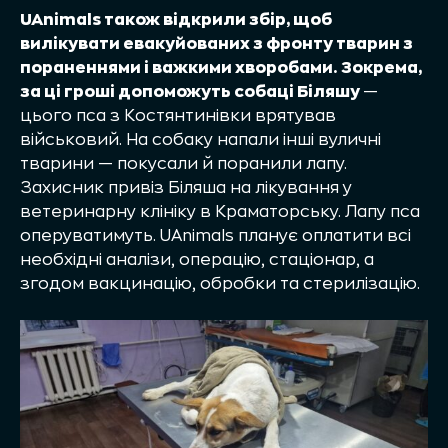
UAnimals також відкрили збір, щоб
вилікувати евакуйованих з фронту тварин з
пораненнями і важкими хворобами. Зокрема,
за ці гроші допоможуть собаці Біляшу
—
цього пса
з Костянтинівки врятував
військовий. На собаку напали інші вуличні
тварини — покусали й поранили лапу.
Захисник привіз Біляша на лікування у
ветеринарну клініку в Краматорську. Лапу пса
оперуватимуть. UAnimals планує оплатити всі
необхідні аналізи, операцію, стаціонар, а
згодом вакцинацію, обробки та стерилізацію.