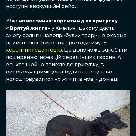
наступні евакуаційні рейси.
Збір
на вагончик-карантин для притулку
«Врятуй життя»
у Хмельницькому дасть
змогу селити новоприбулих тварин в окреме
приміщення. Там вони проходитимуть
карантин і адаптацію
. Це допоможе запобігти
поширенню інфекцій серед інших тварин. А
всі, хто щойно приїхав до притулку, в
окремому приміщенні будуть поступово
налаштовуватися на життя в новій домівці.