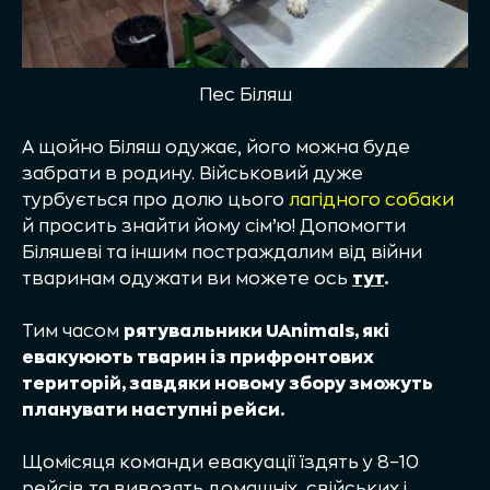
Пес Біляш
А щойно Біляш одужає, його можна буде
забрати в родину. Військовий дуже
турбується про долю цього
лагідного собаки
й просить знайти йому сім’ю! Допомогти
Біляшеві та іншим постраждалим від війни
тваринам одужати ви можете ось
тут
.
Тим часом
рятувальники UAnimals, які
евакуюють тварин із прифронтових
територій, завдяки новому збору зможуть
планувати наступні рейси.
Щомісяця команди евакуації їздять у 8–10
рейсів та вивозять домашніх, свійських і