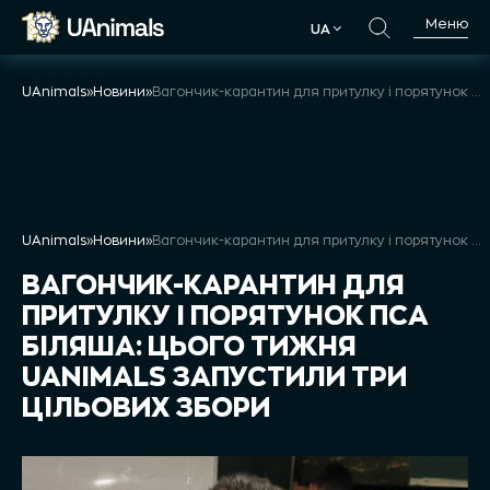
Skip
Меню
UA
to
UA
content
UAnimals
»
Новини
»
Вагончик-карантин для притулку і порятунок пса Біляша: цього тижня UAnimals запустили три цільових збори
UAnimals
»
Новини
»
Вагончик-карантин для притулку і порятунок пса Біляша: цього тижня UAnimals запустили три цільових збори
ВАГОНЧИК-КАРАНТИН ДЛЯ
ПРИТУЛКУ І ПОРЯТУНОК ПСА
БІЛЯША: ЦЬОГО ТИЖНЯ
UANIMALS ЗАПУСТИЛИ ТРИ
ЦІЛЬОВИХ ЗБОРИ