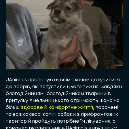
UAnimals пропонують всім охочим долучитися
до зборів, які запустили цього тижня. Завдяки
благодійницям і благодійникам тварини в
притулку Хмельницького отримають шанс на
більш
здорове й комфортне життя
, поранені
та важкохворі коти і собаки з прифронтових
територій пройдуть потрібне їм лікування, а
команда рятувальників UAnimals вирушить у