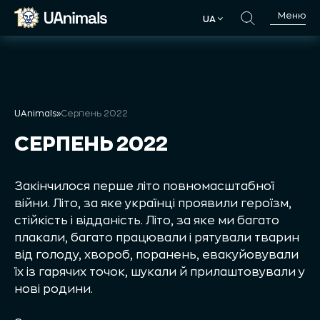
Skip
Меню
UA
to
UA
content
UAnimals
»
Серпень 2022
СЕРПЕНЬ 2022
Закінчилося перше літо повномасштабної
війни. Літо, за яке українці проявили героїзм,
стійкість і відданість. Літо, за яке ми багато
плакали, багато працювали і рятували тварин
від голоду, хвороб, поранень, евакуйовували
їх із гарячих точок, шукали й прилаштовували у
нові родини.