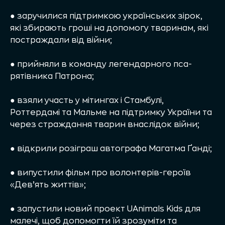
● заручилися підтримкою українських зірок,
які збирають гроші на допомогу тваринам, які
постраждали від війни;
● прийняли в команду легендарного пса-
рятівника Патрона;
● взяли участь у мітингах і Стамбулі,
Роттердамі та Мальме на підтримку України та
через страждання тварин внаслідок війни;
● відкрили розіграш автографа Магатма Ґанді;
● випустили фільм про волонтерів-героїв
«Дев’ять життів»;
● запустили новий проект UAnimals Kids для
малечі, щоб допомогти їй зрозуміти та