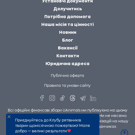
Установчі документи
Долучитись
Потрібна допомога
Наша місія та цінності
Новини
Блог
Вакансії
Контакти
Юридична адреса
Публічна оферта
Правила та умови сайту
Всі офіційні фінансові збори UAnimals ми публікуємо на цьому
сайті та на сторінках UAnimals у соцмережах. Ми не несемо
Приєднуйтесь до Клубу рятівників
відповідальності за збори інших людей чи організацій на нашу
тварин щомісячною пожертвою! Мале
підтримку, опубліковані на сторонніх майданчиках.
добро — великі результати
UAnimals @ 2026