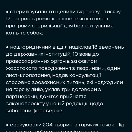
● стерилізували та щепили від сказу 1 тисячу
17 тварин в рамках нашої безкоштовної
програми стерилізації для безпритульних
котів та собак;
● наш юридичний відділ надіслав 18 звернень
до державних інституцій, 10 заяв до
правоохоронних органів за фактом
жорстокого поводження з тваринами, один
лист-клопотання, надав консультації
стосовно зоозахисних питань, які надходили
на гарячу лінію, уклав три договори з
партнерами, домігся прийняття
законопроєкту у нашій редакції щодо
заборони феєрверків;
● евакуювали 204 тварин із гарячих точок. Під
час деяких поїздок ситуація ставала