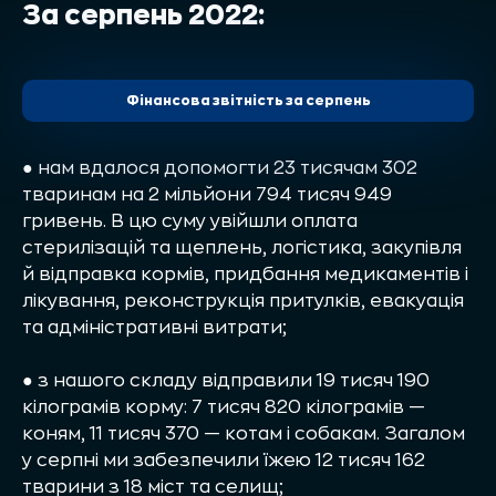
За серпень 2022:
Фінансова звітність за серпень
● нам вдалося допомогти 23 тисячам 302
тваринам на 2 мільйони 794 тисяч 949
гривень. В цю суму увійшли оплата
стерилізацій та щеплень, логістика, закупівля
й відправка кормів, придбання медикаментів і
лікування, реконструкція притулків, евакуація
та адміністративні витрати;
● з нашого складу відправили 19 тисяч 190
кілограмів корму: 7 тисяч 820 кілограмів —
коням, 11 тисяч 370 — котам і собакам. Загалом
у серпні ми забезпечили їжею 12 тисяч 162
тварини з 18 міст та селищ;