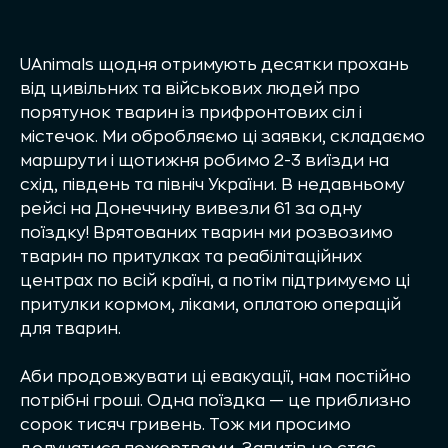
UAnimals щодня отримують десятки прохань
від цивільних та військових людей про
порятунок тварин із прифронтових сіл і
містечок. Ми обробляємо ці заявки, складаємо
маршрути і щотижня робимо 2-3 виїзди на
схід, південь та північ України. В недавньому
рейсі на Донеччину вивезли 61 за одну
поїздку! Врятованих тварин ми розвозимо
тварин по притулках та реабілітаційних
центрах по всій країні, а потім підтримуємо ці
притулки кормом, ліками, оплатою операцій
для тварин.
Аби продовжувати ці евакуації, нам постійно
потрібні гроші. Одна поїздка — це приблизно
сорок тисяч гривень. Тож ми просимо