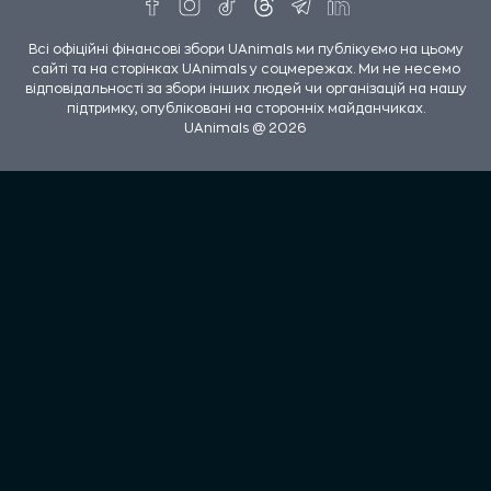
Всі офіційні фінансові збори UAnimals ми публікуємо на цьому
сайті та на сторінках UAnimals у соцмережах. Ми не несемо
відповідальності за збори інших людей чи організацій на нашу
підтримку, опубліковані на сторонніх майданчиках.
UAnimals @ 2026