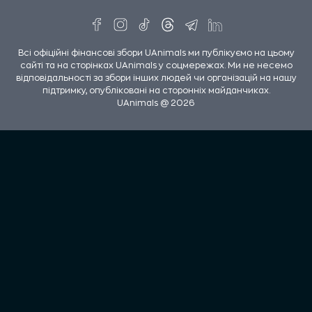
Всі офіційні фінансові збори UAnimals ми публікуємо на цьому
сайті та на сторінках UAnimals у соцмережах. Ми не несемо
відповідальності за збори інших людей чи організацій на нашу
підтримку, опубліковані на сторонніх майданчиках.
UAnimals @ 2026