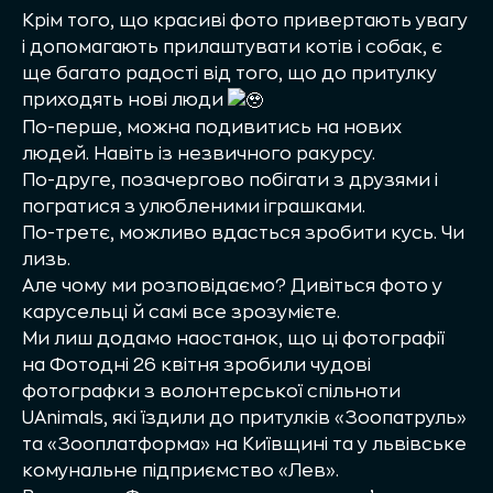
Крім того, що красиві фото привертають увагу
і допомагають прилаштувати котів і собак, є
ще багато радості від того, що до притулку
приходять нові люди
По-перше, можна подивитись на нових
людей. Навіть із незвичного ракурсу.
По-друге, позачергово побігати з друзями і
погратися з улюбленими іграшками.
По-третє, можливо вдасться зробити кусь. Чи
лизь.
Але чому ми розповідаємо? Дивіться фото у
карусельці й самі все зрозумієте.
Ми лиш додамо наостанок, що ці фотографії
на Фотодні 26 квітня зробили чудові
фотографки з волонтерської спільноти
UAnimals, які їздили до притулків «Зоопатруль»
та «Зооплатформа» на Київщині та у львівське
комунальне підприємство «Лев».