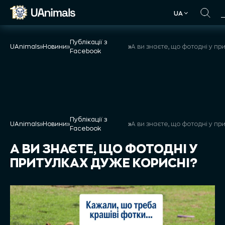
Skip
UA
to
UA
content
Публікації з
UAnimals
»
Новини
»
»
Facebook
Публікації з
UAnimals
»
Новини
»
»
Facebook
А ВИ ЗНАЄТЕ, ЩО ФОТОДНІ У
ПРИТУЛКАХ ДУЖЕ КОРИСНІ?