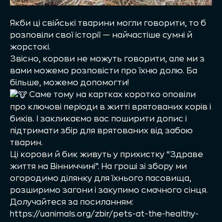
Якби ці свійські тварини могли говорити, то б
розповіли свої історії — найчастіше сумні й
жорстокі.
Звісно, корови не можуть говорити, але ми з
вами можемо розповісти про їхню долю. Ба
більше, можемо допомогти!
Саме тому на картках коротко оповіли
про ключові періоди в житті врятованих корів і
биків. І закликаємо вас поширити допис і
підтримати збір для врятованих від забою
тварин.
Ці корови й бик живуть у прихистку “Здраве
життя на Вінниччині”. На гроші зі збору ми
огородимо ділянку для їхнього пасовища,
розширимо загони і закупимо смачного сінця.
Долучайтеся за посиланням:
https://uanimals.org/zbir/pets-at-the-healthy-