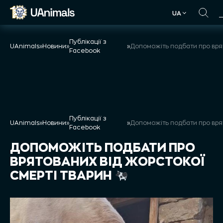
Skip
UA
to
UA
content
Публікації з
UAnimals
»
Новини
»
»
Facebook
Публікації з
UAnimals
»
Новини
»
»
Facebook
ДОПОМОЖІТЬ ПОДБАТИ ПРО
ВРЯТОВАНИХ ВІД ЖОРСТОКОЇ
СМЕРТІ ТВАРИН