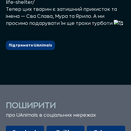
life-shelter/
Тепер цих тварин є затишний прихисток та
імена — Сва Слава, Мура та Ярило. А ми
просимо подарувати їм ще трохи турботи
Підтримати UAnimals
ПОШИРИТИ
про UAnimals в соціальних мережах