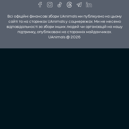
Всі офіційні фінансові збори UAnimals ми публікуємо на цьому
сайті та на сторінках UAnimals у соцмережах. Ми не несемо
відповідальності за збори інших людей чи організацій на нашу
підтримку, опубліковані на сторонніх майданчиках.
UAnimals @ 2026