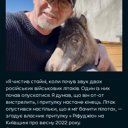
«Я чистив стайні, коли почув звук двох
російських військових літаків. Один із них
почав опускатися. Я думав, що він от-от
вистрелить, і притулку настане кінець. Літак
опустився настільки, що я міг бачити пілота», —
згадує власник притулку «Ріфуджіо» на
Київщині про весну 2022 року.