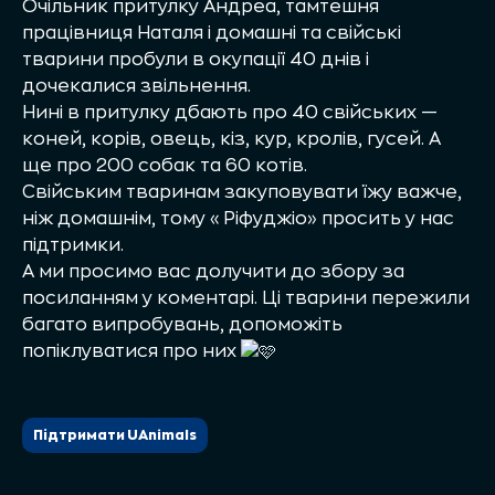
Очільник притулку Андреа, тамтешня
працівниця Наталя і домашні та свійські
тварини пробули в окупації 40 днів і
дочекалися звільнення.
Нині в притулку дбають про 40 свійських —
коней, корів, овець, кіз, кур, кролів, гусей. А
ще про 200 собак та 60 котів.
Свійським тваринам закуповувати їжу важче,
ніж домашнім, тому «Ріфуджіо» просить у нас
підтримки.
А ми просимо вас долучити до збору за
посиланням у коментарі. Ці тварини пережили
багато випробувань, допоможіть
попіклуватися про них
Підтримати UAnimals