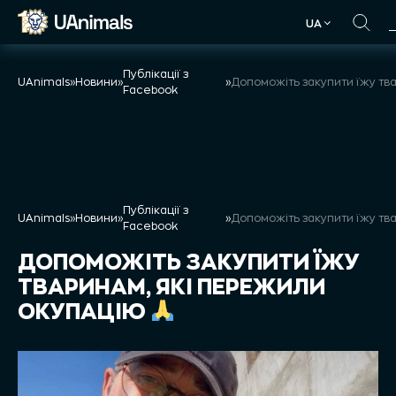
Skip
UA
to
UA
content
Публікації з
UAnimals
»
Новини
»
»
Facebook
Публікації з
UAnimals
»
Новини
»
»
Facebook
ДОПОМОЖІТЬ ЗАКУПИТИ ЇЖУ
ТВАРИНАМ, ЯКІ ПЕРЕЖИЛИ
ОКУПАЦІЮ