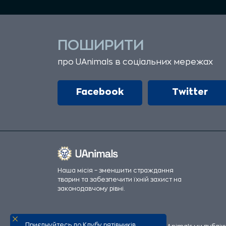
ПОШИРИТИ
про UAnimals в соціальних мережах
Facebook
Twitter
Наша місія – зменшити страждання
тварин та забезпечити їхній захист на
законодавчому рівні.
Приєднуйтесь до Клубу рятівників