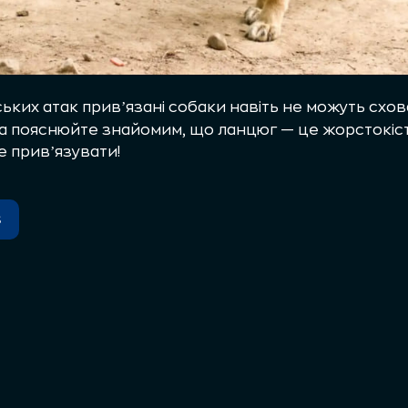
ьких атак привʼязані собаки навіть не можуть схова
 пояснюйте знайомим, що ланцюг — це жорстокість
е привʼязувати!
s