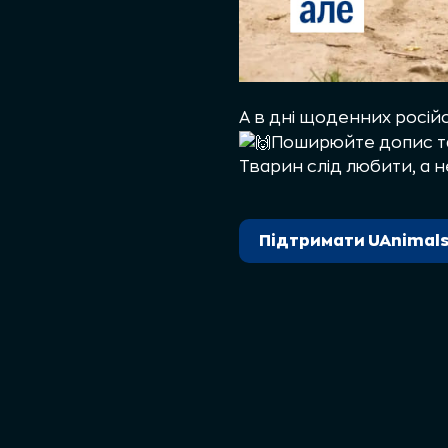
А в дні щоденних російс
Поширюйте допис та
Тварин слід любити, а н
Підтримати UAnimal