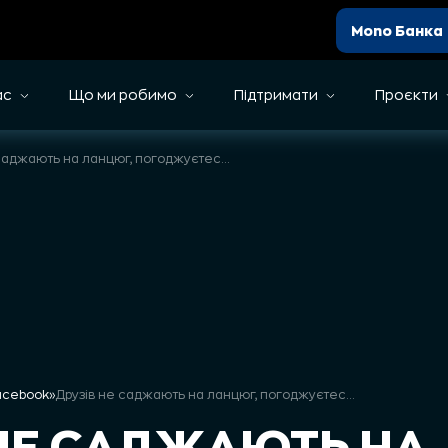
Mono Банка
ас
Що ми робимо
Підтримати
Проєкти
Друзів не саджають на ланцюг, погоджуєтесь?
Facebook
»
Друзів не саджають на ланцюг, погоджуєтесь?