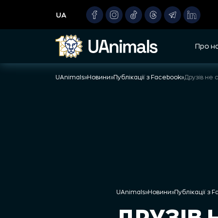
Skip
UA
to
content
Про н
UAnimals
»
Новини
»
Публікації з Facebook
»
UAnimals
»
Новини
»
Публікації з 