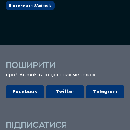
Підтримати UAnimals
ПОШИРИТИ
про UAnimals в соціальних мережах
Facebook
Twitter
Telegram
ПІДПИСАТИСЯ