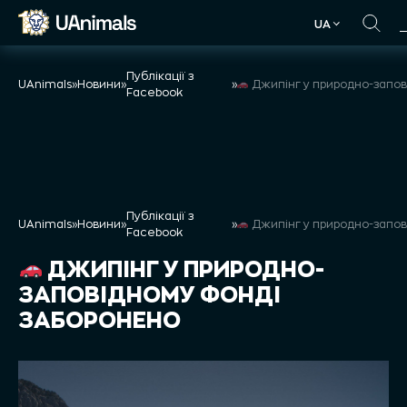
Skip
UA
to
UA
content
Публікації з
UAnimals
»
Новини
»
»
Джипінг у природно-заповідному фонді 
Facebook
Публікації з
UAnimals
»
Новини
»
»
Джипінг у природно-заповідному фонді 
Facebook
ДЖИПІНГ У ПРИРОДНО-
ЗАПОВІДНОМУ ФОНДІ
ЗАБОРОНЕНО