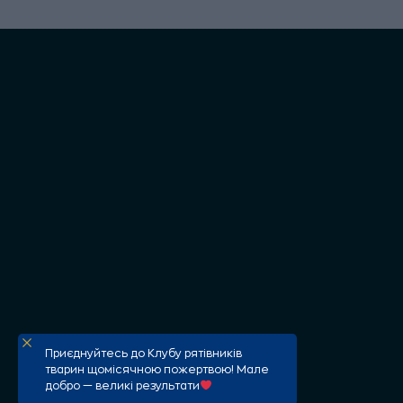
Приєднуйтесь до Клубу рятівників
тварин щомісячною пожертвою! Мале
добро — великі результати