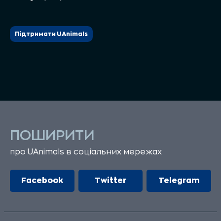
Підтримати UAnimals
ПОШИРИТИ
про UAnimals в соціальних мережах
Facebook
Twitter
Telegram