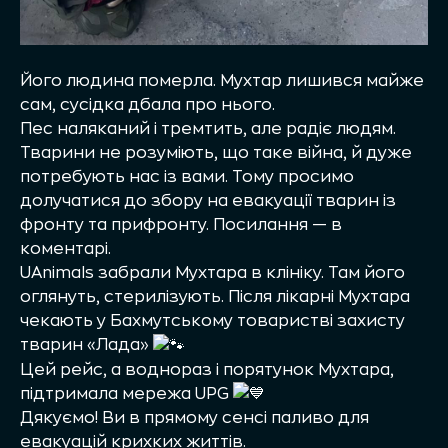
Його людина померла. Мухтар лишився майже
сам, сусідка дбала про нього.
Пес наляканий і тремтить, але радіє людям.
Тварини не розуміють, що таке війна, й дуже
потребують нас із вами. Тому просимо
долучатися до збору на евакуації тварин із
фронту та прифронту. Посилання — в
коментарі.
UAnimals забрали Мухтара в клініку. Там його
оглянуть, стерилізують. Після лікарні Мухтара
чекають у Бахмутському товаристві захисту
тварин «Лада»
Цей рейс, а воднораз і порятунок Мухтара,
підтримала мережа
UPG
Дякуємо! Ви в прямому сенсі паливо для
евакуацій крихких життів.