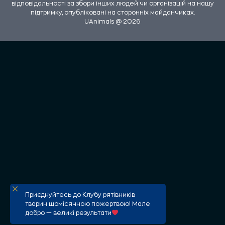
відповідальності за збори інших людей чи організацій на нашу
підтримку, опубліковані на сторонніх майданчиках.
UAnimals @ 2026
Приєднуйтесь до Клубу рятівників
тварин щомісячною пожертвою! Мале
добро — великі результати