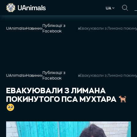
Skip
UA
to
UA
content
Публікації з
UAnimals
»
Новини
»
»
Facebook
Публікації з
UAnimals
»
Новини
»
»
Facebook
ЕВАКУЮВАЛИ З ЛИМАНА
ПОКИНУТОГО ПСА МУХТАРА