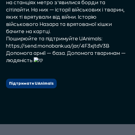
на станціях метро зʼявилися борди та
сітілайти. На них — історії військових і тварин,
яких ті врятували від війни. Історію
військового Назара та врятованої кішки
бачите на картці.
Поширюйте та підтримуйте UAnimals:
https://send.monobank.ua/jar/4F3xjtdV3B
Допомога армії — база. Допомога тваринам —
людяність
Підтримати UAnimals