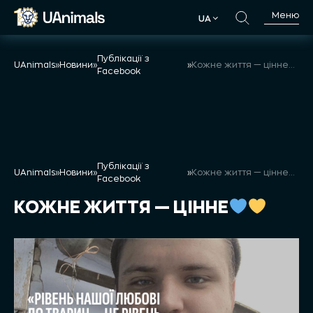
Skip
Меню
UA
to
UA
content
Публікації з
UAnimals
»
Новини
»
»
Кожне життя — цінне
Facebook
Публікації з
UAnimals
»
Новини
»
»
Кожне життя — цінне
Facebook
КОЖНЕ ЖИТТЯ — ЦІННЕ