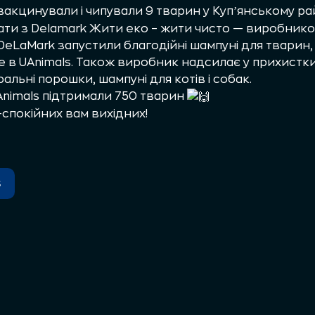
акцинували і чипували 9 тварин у Купʼянському рай
ати з
Delamark Жити еко – жити чисто
— виробником 
eLaMark запустили благодійні шампуні для тварин, і
в UAnimals. Також виробник надсилає у прихистки
ральні порошки, шампуні для котів і собак.
nimals підтримали 750 тварин
-спокійних вам вихідних!
s