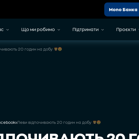
Mono Банка
ас
Що ми робимо
Підтримати
Проєкти
очивають 20 годин на добу
Facebook
»
Леви відпочивають 20 годин на добу