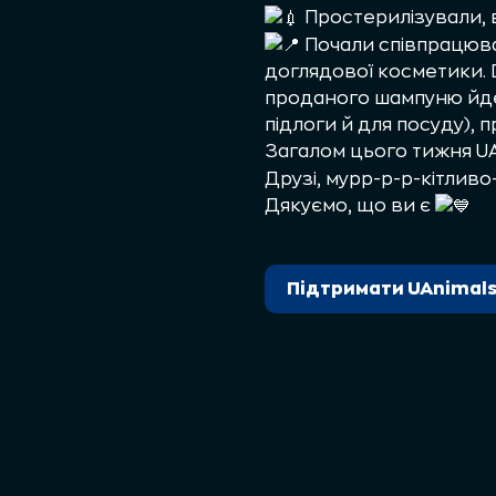
Простерилізували, в
Почали співпрацюв
доглядової косметики. D
проданого шампуню йде 
підлоги й для посуду), п
Загалом цього тижня UA
Друзі, мурр-р-р-кітливо
Дякуємо, що ви є
Підтримати UAnimal