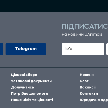
ПІДПИСАТИС
на новини UAnimals
Telegram
Цільові збори
Новини
Установчі документи
Блог
Долучитись
Вакансії
Потрібна допомога
Контакти
Наша місія та цінності
Юридична адр