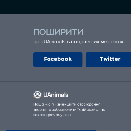
ПОШИРИТИ
про UAnimals в соціальних мережах
Facebook
Twitter
Наша місія – зменшити страждання
тварин та забезпечити їхній захист на
законодавчому рівні.