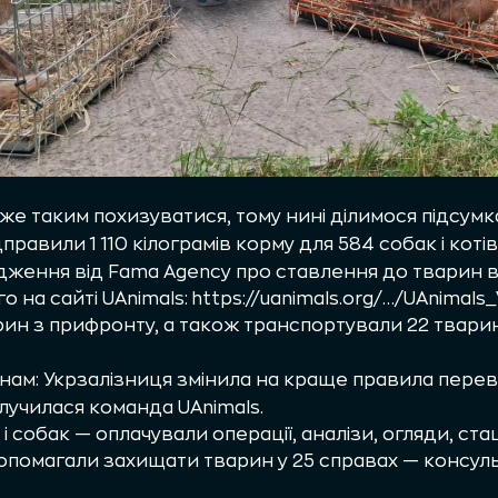
же таким похизуватися, тому нині ділимося підсум
дправили 1 110 кілограмів корму для 584 собак і котів
дження від Fama Agency про ставлення до тварин в
о на сайті UAnimals:
https://uanimals.org/…/UAnimals
ин з прифронту, а також транспортували 22 твари
ам: Укрзалізниця змінила на краще правила перев
долучилася команда UAnimals.
і собак — оплачували операції, аналізи, огляди, ста
опомагали захищати тварин у 25 справах — консул