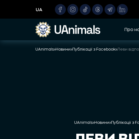
Skip
UA
to
content
Про н
UAnimals
»
Новини
»
Публікації з Facebook
»
Леви відп
UAnimals
»
Новини
»
Публікації з 