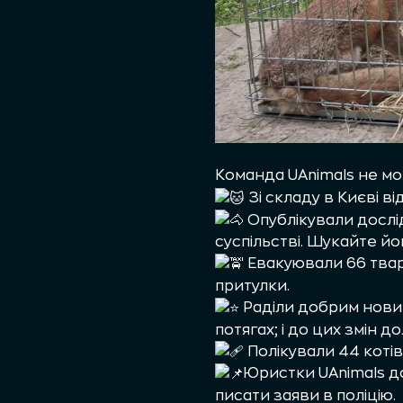
Команда UAnimals не мо
Зі складу в Києві ві
Опублікували дослі
суспільстві. Шукайте йог
Евакуювали 66 твар
притулки.
Раділи добрим новин
потягах; і до цих змін 
Полікували 44 котів 
Юристки UAnimals д
писати заяви в поліцію.