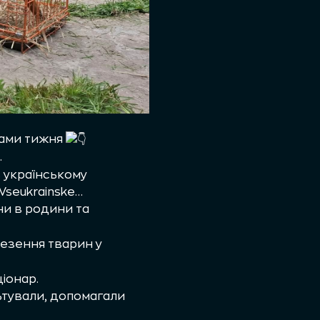
ками тижня
.
 українському
_Vseukrainske…
ни в родини та
езення тварин у
ціонар.
ьтували, допомагали