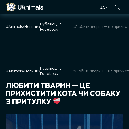
Skip
UA
to
UA
content
Публікації з
UAnimals
»
Новини
»
»
Facebook
Публікації з
UAnimals
»
Новини
»
»
Facebook
ЛЮБИТИ ТВАРИН — ЦЕ
ПРИХИСТИТИ КОТА ЧИ СОБАКУ
З ПРИТУЛКУ