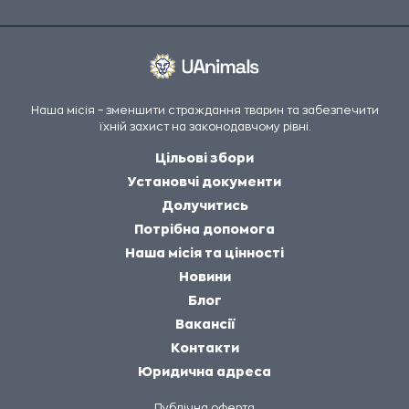
Наша місія – зменшити страждання тварин та забезпечити
їхній захист на законодавчому рівні.
Цільові збори
Установчі документи
Долучитись
Потрібна допомога
Наша місія та цінності
Новини
Блог
Вакансії
Контакти
Юридична адреса
Публічна оферта