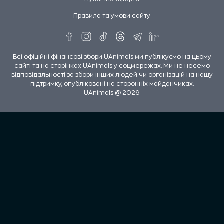
Правила та умови сайту
Всі офіційні фінансові збори UAnimals ми публікуємо на цьому
сайті та на сторінках UAnimals у соцмережах. Ми не несемо
відповідальності за збори інших людей чи організацій на нашу
підтримку, опубліковані на сторонніх майданчиках.
UAnimals @ 2026