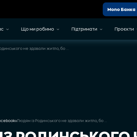
Mono Банка
ас
Що ми робимо
Підтримати
Проєкти
Людям із Родинського не здавали житло, бо в них дві собаки
Facebook
»
Людям із Родинського не здавали житло, бо в них дві собаки