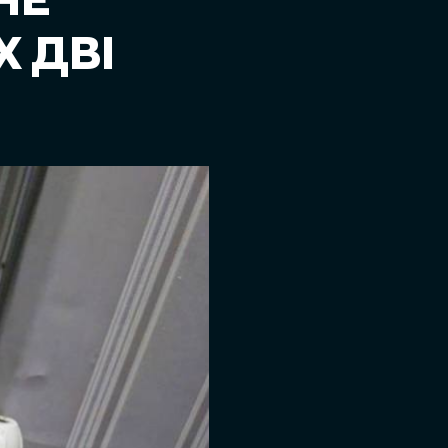
НЕ
Х ДВІ