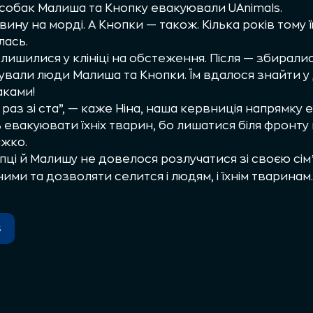
х собак Малиша та Кнопку евакуювали UAnimals.
ну на морді. А Кнопки — також. Кілька років тому її
лась.
 лишилися у клініці на обстеження. Після — збирали
ували люди Малиша та Кнопки. Їм вдалося знайти у 
аками!
раз зі ста”, — каже Ніна, наша кервниція напрямку 
 евакуювати їхніх тварин, бо лишатися біля фронту
ажко.
ці й Малишу не довелося розлучатися зі своєю сімʼ
ми та дозволяти селится і людям, і їхнім тваринам.
s