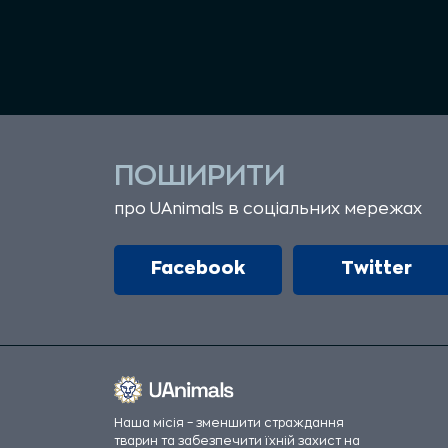
ПОШИРИТИ
про UAnimals в соціальних мережах
Facebook
Twitter
Наша місія – зменшити страждання
тварин та забезпечити їхній захист на