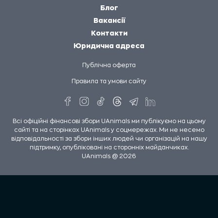
Блог
Вакансії
Контакти
Юридична адреса
Публічна оферта
Правила та умови сайту
Всі офіційні фінансові збори UAnimals ми публікуємо на цьому
сайті та на сторінках UAnimals у соцмережах. Ми не несемо
відповідальності за збори інших людей чи організацій на нашу
підтримку, опубліковані на сторонніх майданчиках.
UAnimals @ 2026