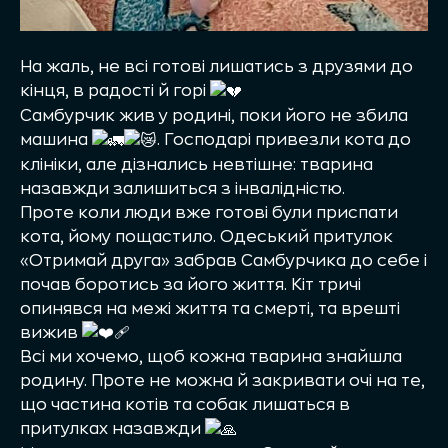
На жаль, не всі готові лишатись з друзями до
кінця, в радості й горі
Самбурчик жив у родині, поки його не збила
машина
. Господарі привезли кота до
клініки, але дізнались невтішне: тварина
назавжди залишиться з інвалідністю.
Проте коли люди вже готові були приспати
кота, йому пощастило. Одеський притулок
«Отримай друга» забрав Самбурчика до себе і
почав боротись за його життя. Кіт тричі
опинявся на межі життя та смерті, та врешті
вижив
Всі ми хочемо, щоб кожна тварина знайшла
родину. Проте не можна й закривати очі на те,
що частина котів та собак лишаться в
притулках назавжди