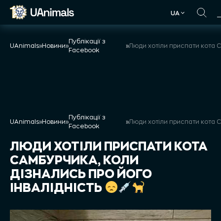
Skip
UA
to
UA
content
Публікації з
UAnimals
»
Новини
»
»
Facebook
Публікації з
UAnimals
»
Новини
»
»
Facebook
ЛЮДИ ХОТІЛИ ПРИСПАТИ КОТА
САМБУРЧИКА, КОЛИ
ДІЗНАЛИСЬ ПРО ЙОГО
ІНВАЛІДНІСТЬ