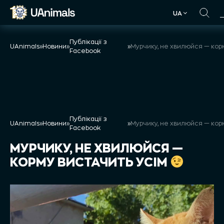
Skip
UA
to
UA
content
Публікації з
UAnimals
»
Новини
»
»
Facebook
Публікації з
UAnimals
»
Новини
»
»
Facebook
МУРЧИКУ, НЕ ХВИЛЮЙСЯ —
КОРМУ ВИСТАЧИТЬ УСІМ