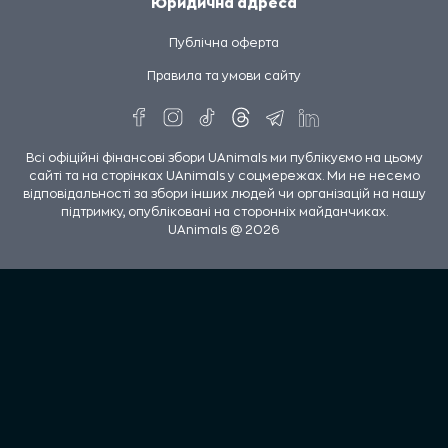
Юридична адреса
Публічна оферта
Правила та умови сайту
Всі офіційні фінансові збори UAnimals ми публікуємо на цьому
сайті та на сторінках UAnimals у соцмережах. Ми не несемо
відповідальності за збори інших людей чи організацій на нашу
підтримку, опубліковані на сторонніх майданчиках.
UAnimals @ 2026