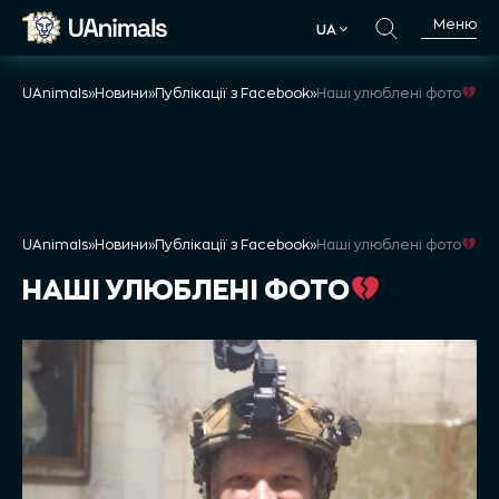
Skip
Меню
UA
to
UA
content
UAnimals
»
Новини
»
Публікації з Facebook
»
Наші улюблені фото
UAnimals
»
Новини
»
Публікації з Facebook
»
Наші улюблені фото
НАШІ УЛЮБЛЕНІ ФОТО