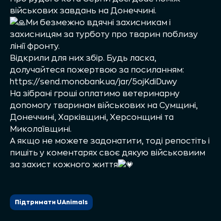
військових завдань на Донеччині.
Ми безмежно вдячні захисникам і
захисницям за турботу про тварин поблизу
лінії фронту.
Відкрили для них збір. Будь ласка,
долучайтеся пожертвою за посиланням:
https://send.monobank.ua/jar/5ojKdiDuwy
На зібрані гроші оплатимо ветеринарну
допомогу тваринам військових на Сумщині,
Донеччині, Харківщині, Херсонщині та
Миколаївщині.
А якщо не можете задонатити, тоді репостіть і
пишіть у коментарях своє дякую військовиим
за захист кожного життя
Підтримати UAnimals