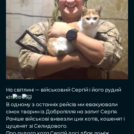
На світлині — військовий Сергій і його рудий
кіт
В одному з останніх рейсів ми евакуювали
сімох тварин із Добропілля на запит Сергія.
Раніше військові вивезли цих котів, кошенят і
цуценят зі Селидового.
Про рудого кота Сергій досі дбає поміж