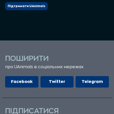
Підтримати UAnimals
ПОШИРИТИ
про UAnimals в соціальних мережах
Facebook
Twitter
Telegram
ПІДПИСАТИСЯ