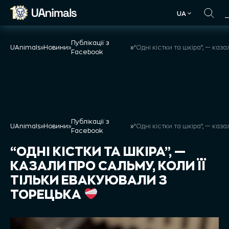
Skip
UA
to
UA
content
Публікації з
UAnimals
»
Новини
»
»
Facebook
Публікації з
UAnimals
»
Новини
»
»
Facebook
“ОДНІ КІСТКИ ТА ШКІРА”, —
КАЗАЛИ ПРО САЛЬМУ, КОЛИ ЇЇ
ТІЛЬКИ ЕВАКУЮВАЛИ З
ТОРЕЦЬКА