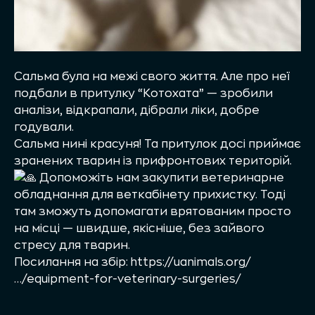
Сальма була на межі свого життя. Але про неї
подбали в притулку “Котохата” — зробили
аналізи, відкрапали, дібрали ліки, добре
годували.
Сальма нині красуня! Та притулок досі приймає
зранених тварин із прифронтових територій.
Допоможіть нам закупити ветеринарне
обладнання для веткабінету прихистку. Тоді
там зможуть допомагати врятованим просто
на місці — швидше, якісніше, без зайвого
стресу для тварин.
Посилання на збір:
https://uanimals.org/
…/equipment-for-veterinary-surgeries/