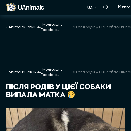
Skip
Меню
UA
to
UA
content
Публікації з
UAnimals
»
Новини
»
»
Facebook
Публікації з
UAnimals
»
Новини
»
»
Facebook
ПІСЛЯ РОДІВ У ЦІЄЇ СОБАКИ
ВИПАЛА МАТКА