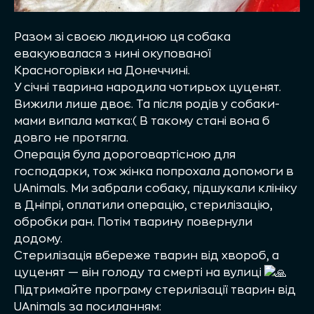
Разом зі своєю людиною ця собака
евакуювалася з нині окупованої
Красногорівки на Донеччині.
У січні тварина народила чотирьох цуценят.
Вижили лише двоє. Та після родів у собаки-
мами випала матка:( В такому стані вона б
довго не протягла.
Операція була дороговартісною для
господарки, тож жінка попрохала допомоги в
UAnimals. Ми забрали собаку, підшукали клініку
в Дніпрі, оплатили операцію, стерилізацію,
обробки ран. Потім тварину повернули
додому.
Стерилізація вбереже тварин від хвороб, а
цуценят — він голоду та смерті на вулиці
Підтримайте програму стерилізації тварин від
UAnimals за посиланням: