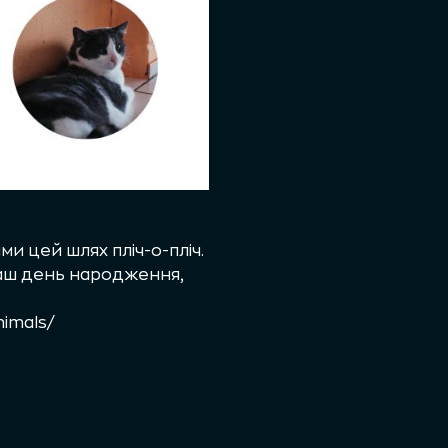
и цей шлях пліч-о-пліч.
наш день народження,
nimals/