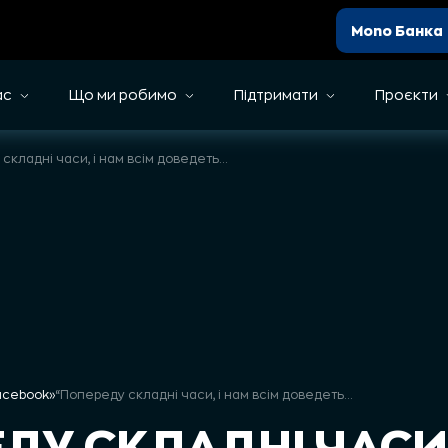
Mono Банка
ас
Що ми робимо
Підтримати
Проєкти
“Попереду складні часи, і нам всім доведеться обрати між тим, що правильно, і тим, що легко”
Facebook
»
“Попереду складні часи, і нам всім доведеться обрати між тим, що правильно, і тим, що легко”