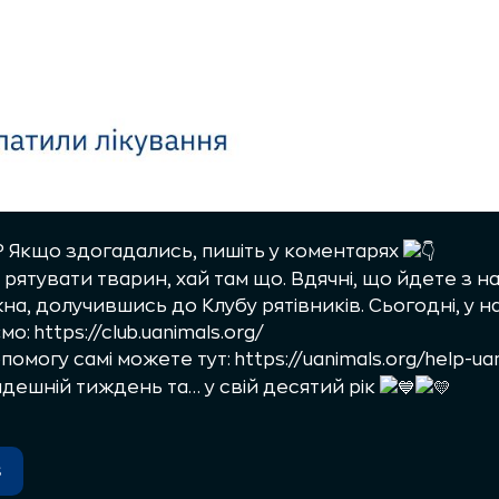
а? Якщо здогадались, пишіть у коментарях
рятувати тварин, хай там що. Вдячні, що йдете з нам
а, долучившись до Клубу рятівників. Сьогодні, у 
мо:
https://club.uanimals.org
/
помогу самі можете тут:
https://uanimals.org/help-ua
йдешній тиждень та… у свій десятий рік
s