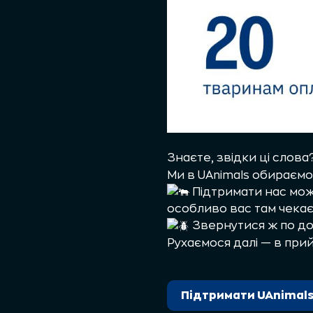
Знаєте, звідки ці слов
Ми в UAnimals обираємо 
Підтримати нас можн
особливо вас там чекає
Звернутися ж по до
Рухаємося далі — в при
Підтримати UAnimal