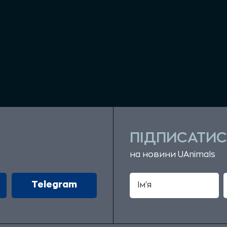
ПІДПИСАТИС
на новини UAnimals
Telegram