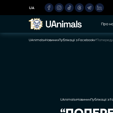
Skip
UA
to
content
Про н
UAnimals
»
Новини
»
Публікації з Facebook
»
UAnimals
»
Новини
»
Публікації з 