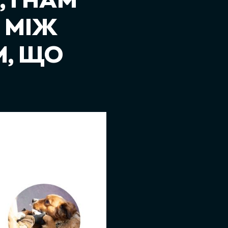
 І НАМ
 МІЖ
М, ЩО