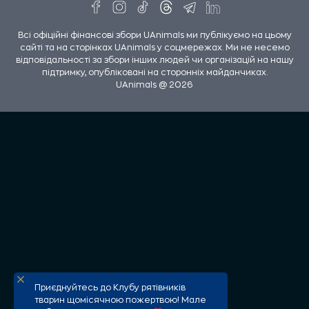
Всі офіційні фінансові збори UAnimals ми публікуємо на цьому
сайті та на сторінках UAnimals у соцмережах. Ми не несемо
відповідальності за збори інших людей чи організацій на нашу
підтримку, опубліковані на сторонніх майданчиках.
UAnimals @ 2026
Приєднуйтесь до Клубу рятівників
тварин щомісячною пожертвою! Мале