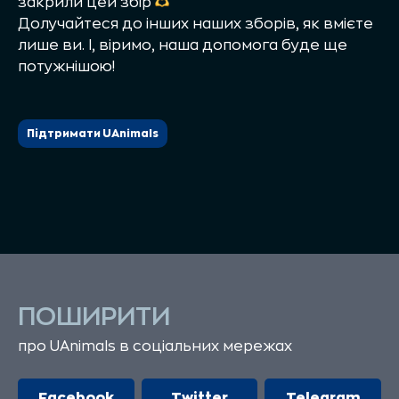
закрили цей збір
Долучайтеся до інших наших зборів, як вмієте
лише ви. І, віримо, наша допомога буде ще
потужнішою!
Підтримати UAnimals
ПОШИРИТИ
про UAnimals в соціальних мережах
Facebook
Twitter
Telegram