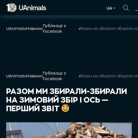
Skip
UA
to
UA
content
Публікації з
UAnimals
»
Новини
»
»
Facebook
Публікації з
UAnimals
»
Новини
»
»
Facebook
РАЗОМ МИ ЗБИРАЛИ-ЗБИРАЛИ
НА ЗИМОВИЙ ЗБІР І ОСЬ —
ПЕРШИЙ ЗВІТ