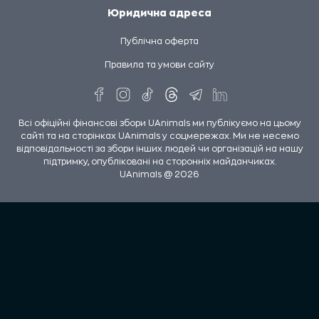
Юридична адреса
Публічна оферта
Правила та умови сайту
Всі офіційні фінансові збори UAnimals ми публікуємо на цьому
сайті та на сторінках UAnimals у соцмережах. Ми не несемо
відповідальності за збори інших людей чи організацій на нашу
підтримку, опубліковані на сторонніх майданчиках.
UAnimals @ 2026