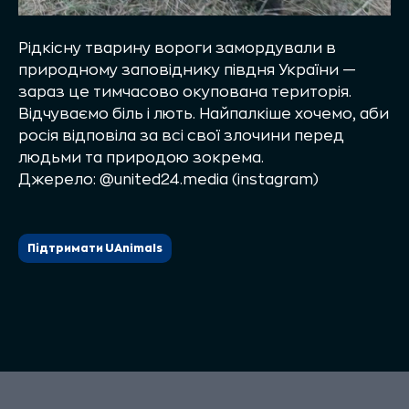
Рідкісну тварину вороги замордували в
природному заповіднику півдня України —
зараз це тимчасово окупована територія.
Відчуваємо біль і лють. Найпалкіше хочемо, аби
росія відповіла за всі свої злочини перед
людьми та природою зокрема.
Джерело: @united24.media (instagram)
Підтримати UAnimals