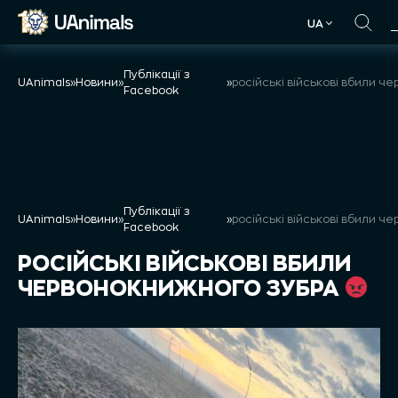
Skip
UA
to
UA
content
Публікації з
UAnimals
»
Новини
»
»
Facebook
Публікації з
UAnimals
»
Новини
»
»
Facebook
РОСІЙСЬКІ ВІЙСЬКОВІ ВБИЛИ
ЧЕРВОНОКНИЖНОГО ЗУБРА