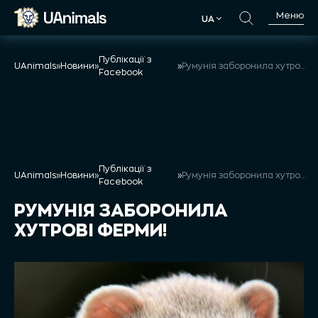
Skip
Меню
UA
to
UA
content
Публікації з
UAnimals
»
Новини
»
»
Румунія заборонила хутрові ферми!
Facebook
Публікації з
UAnimals
»
Новини
»
»
Румунія заборонила хутрові ферми!
Facebook
РУМУНІЯ ЗАБОРОНИЛА
ХУТРОВІ ФЕРМИ!