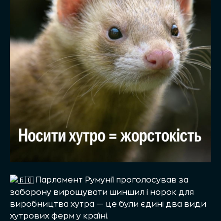
Парламент Румунії проголосував за
заборону вирощувати шиншил і норок для
виробництва хутра — це були єдині два види
хутрових ферм у країні.