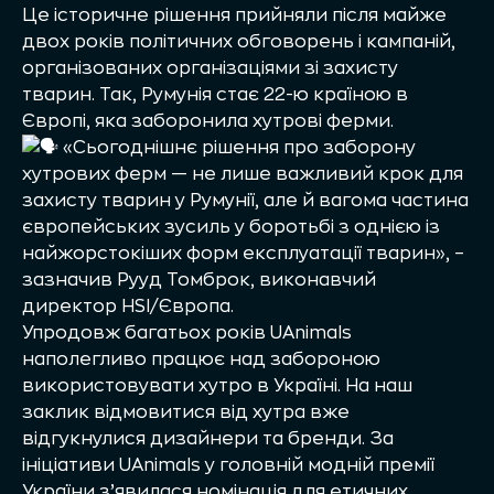
Це історичне рішення прийняли після майже
двох років політичних обговорень і кампаній,
організованих організаціями зі захисту
тварин. Так, Румунія стає 22-ю країною в
Європі, яка заборонила хутрові ферми.
«Сьогоднішнє рішення про заборону
хутрових ферм — не лише важливий крок для
захисту тварин у Румунії, але й вагома частина
європейських зусиль у боротьбі з однією із
найжорстокіших форм експлуатації тварин», –
зазначив Рууд Томброк, виконавчий
директор HSI/Європа.
Упродовж багатьох років UAnimals
наполегливо працює над забороною
використовувати хутро в Україні. На наш
заклик відмовитися від хутра вже
відгукнулися дизайнери та бренди. За
ініціативи UAnimals у головній модній премії
України з’явилася номінація для етичних