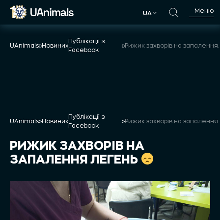
Skip
Меню
UA
to
UA
content
Публікації з
UAnimals
»
Новини
»
»
Рижик захворів на
Facebook
Публікації з
UAnimals
»
Новини
»
»
Рижик захворів на
Facebook
РИЖИК ЗАХВОРІВ НА
ЗАПАЛЕННЯ ЛЕГЕНЬ