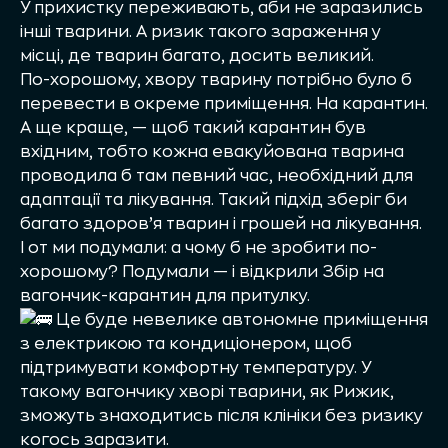
У прихистку переживають, аби не заразились
інші тварини. А ризик такого зараження у
місці, де тварин багато, досить великий.
По-хорошому, хвору тварину потрібно було б
перевести в окреме приміщення. На карантин.
А ще краще, — щоб такий карантин був
вхідним, тобто кожна евакуйована тварина
проводила б там певний час, необхідний для
адаптації та лікування. Такий підхід зберіг би
багато здоров’я тварин і грошей на лікування.
І от ми подумали: а чому б не зробити по-
хорошому? Подумали — і відкрили Збір на
вагончик-карантин для притулку.
Це буде невелике автономне приміщення
з електрикою та кондиціонером, щоб
підтримувати комфортну температуру. У
такому вагончику хворі тварини, як Рижик,
зможуть знаходитись після клініки без ризику
когось заразити.