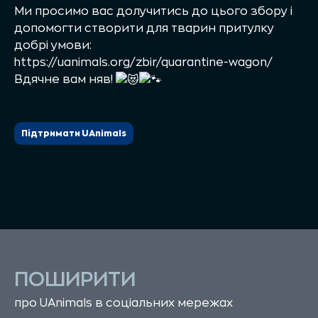
Ми просимо вас долучитись до цього збору і
допомогти створити для тварин притулку
добрі умови:
https://uanimals.org/zbir/quarantine-wagon/
Вдячне вам няв!
Підтримати UAnimals
ПОШИРИТИ
про UAnimals в соціальних мережах