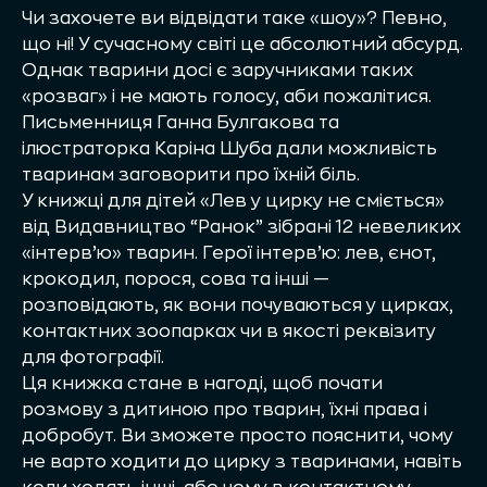
Чи захочете ви відвідати таке «шоу»? Певно,
що ні! У сучасному світі це абсолютний абсурд.
Однак тварини досі є заручниками таких
«розваг» і не мають голосу, аби пожалітися.
Письменниця Ганна Булгакова та
ілюстраторка Каріна Шуба дали можливість
тваринам заговорити про їхній біль.
У книжці для дітей «Лев у цирку не сміється»
від
Видавництво “Ранок”
зібрані 12 невеликих
«інтерв’ю» тварин. Герої інтерв’ю: лев, єнот,
крокодил, порося, сова та інші —
розповідають, як вони почуваються у цирках,
контактних зоопарках чи в якості реквізиту
для фотографії.
Ця книжка стане в нагоді, щоб почати
розмову з дитиною про тварин, їхні права і
добробут. Ви зможете просто пояснити, чому
не варто ходити до цирку з тваринами, навіть