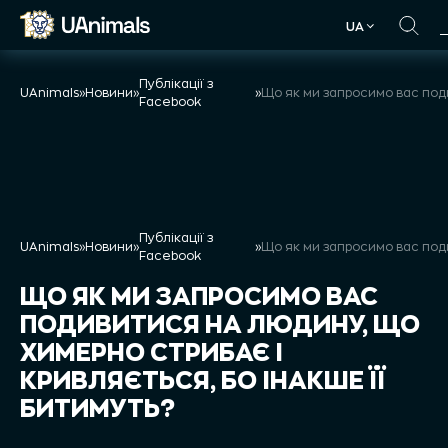
Skip
UA
to
UA
content
Публікації з
UAnimals
»
Новини
»
»
Facebook
Публікації з
UAnimals
»
Новини
»
»
Facebook
ЩО ЯК МИ ЗАПРОСИМО ВАС
ПОДИВИТИСЯ НА ЛЮДИНУ, ЩО
ХИМЕРНО СТРИБАЄ І
КРИВЛЯЄТЬСЯ, БО ІНАКШЕ ЇЇ
БИТИМУТЬ?