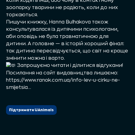
коли ходять інші, або чому в контактному
зоопарку тварини не радіють, коли до них
торкаються.
Пишучи книжку,
Hanna Bulhakova
також
консультувалася із дитячими психологами,
аби оповідь не була травматичною для
дитини. А головне — в історій хороший фінал:
так дитина пересвідчується, що світ на краще
змінити можна і варто.
Запрошуємо читати і ділитися відгуками!
Посилання на сайт видавництва лишаємо:
https://www.ranok.com.ua/info-lev-u-cirku-ne-
smijetsia…
Підтримати UAnimals