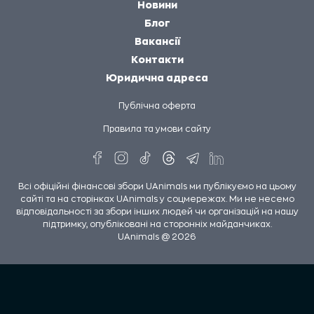
Новини
Блог
Вакансії
Контакти
Юридична адреса
Публічна оферта
Правила та умови сайту
Всі офіційні фінансові збори UAnimals ми публікуємо на цьому
сайті та на сторінках UAnimals у соцмережах. Ми не несемо
відповідальності за збори інших людей чи організацій на нашу
підтримку, опубліковані на сторонніх майданчиках.
UAnimals @ 2026