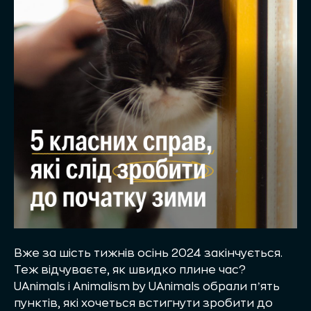
Вже за шість тижнів осінь 2024 закінчується.
Теж відчуваєте, як швидко плине час?
UAnimals
і
Animalism by UAnimals
обрали пʼять
пунктів, які хочеться встигнути зробити до