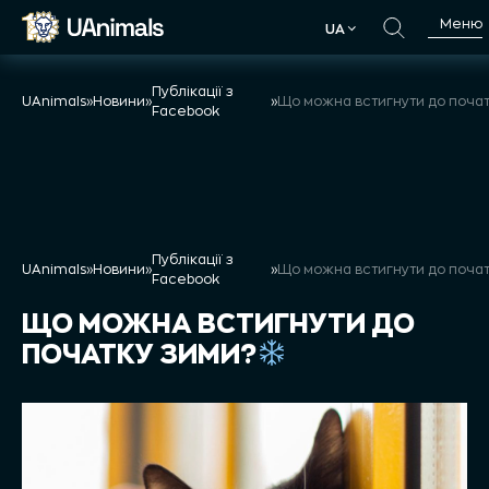
Skip
Меню
UA
to
UA
content
Публікації з
UAnimals
»
Новини
»
»
Facebook
Публікації з
UAnimals
»
Новини
»
»
Facebook
ЩО МОЖНА ВСТИГНУТИ ДО
ПОЧАТКУ ЗИМИ?