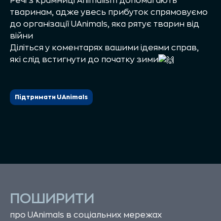
Речі з крамниці Animalism допомагають
тваринам, адже увесь прибуток спрямовуємо
до організації UAnimals, яка рятує тварин від
війни
Діліться у коментарях вашими ідеями справ,
які слід встигнути до початку зими
Підтримати UAnimals
ПОШИРИТИ
про UAnimals в соціальних мережах