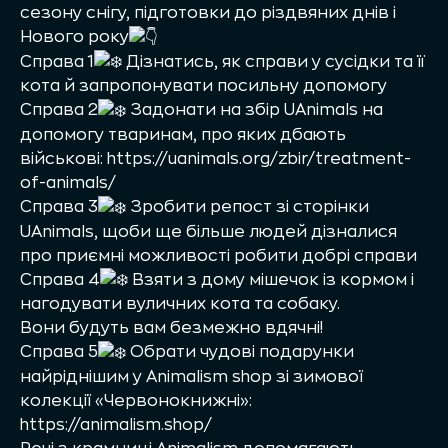
сезону снігу, підготовки до різдвяних днів і
Нового року
Справа 1
Дізнатись, як справи у сусідки та її
кота й запропонувати посильну допомогу
Справа 2
Задонати на збір UAnimals на
допомогу тваринам, про яких дбають
військові:
https://uanimals.org/zbir/treatment-
of-animals/
Справа 3
Зробити репост зі сторінки
UAnimals, щоби ще більше людей дізналися
про приємні можливості робити добрі справи
Справа 4
Взяти з дому мішечок із кормом і
нагодувати вуличних кота та собаку.
Вони будуть вам безмежно вдячні!
Справа 5
Обрати чудові подарунки
найріднішим у Animalism shop зі зимової
колекції «Червонокнижні»:
https://animalism.shop/