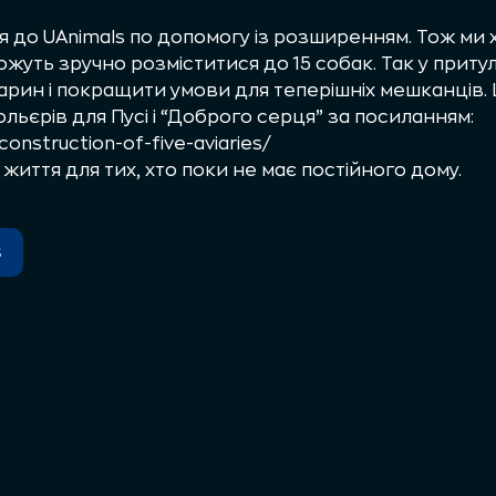
 до UAnimals по допомогу із розширенням. Тож ми
ожуть зручно розміститися до 15 собак. Так у прит
рин і покращити умови для теперішніх мешканців.
ольєрів для Пусі і “Доброго серця” за посиланням:
/construction-of-five-aviaries/
иття для тих, хто поки не має постійного дому.
s