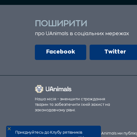
ПОШИРИТИ
про UAnimals в соціальних мережах
Facebook
Twitter
Наша місія – зменшити страждання
тварин та забезпечити їхній захист на
законодавчому рівні.
Приєднуйтесь до Клубу рятівників
Всі офіційні фінансові збори UAnimals ми публі