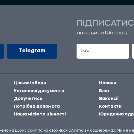
ПІДПИСАТИС
на новини UAnimals
Telegram
Цільові збори
Новини
Установчі документи
Блог
Долучитись
Вакансії
Потрібна допомога
Контакти
Наша місія та цінності
Юридична адр
куємо на цьому сайті та на сторінках UAnimals у соцмережах. Ми не 