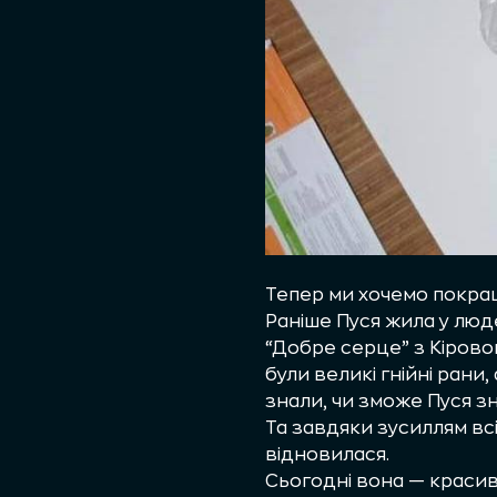
Тепер ми хочемо покращ
Раніше Пуся жила у люде
“Добре серце” з Кірово
були великі гнійні рани,
знали, чи зможе Пуся з
Та завдяки зусиллям вс
відновилася.
Сьогодні вона — красив