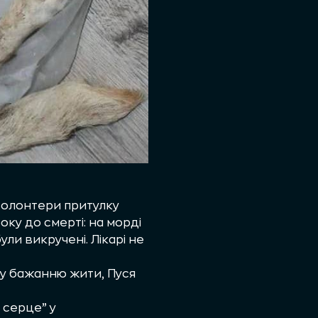
и волонтери притулку
ку до смерті: на морді
ули викручені. Лікарі не
му бажанню жити, Пуся
 серце” у