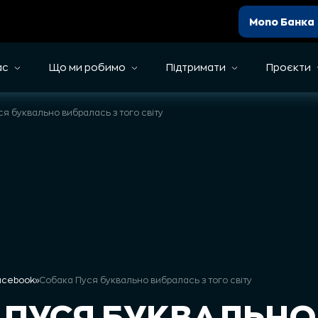
Mono Банка
ас
Що ми робимо
Підтримати
Проєкти
я буквально вибралась з того світу
Facebook
»
Собака Пуся буквально вибралась з того світу