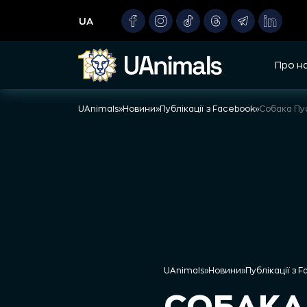
Skip
UA
to
content
Про н
UAnimals
»
Новини
»
Публікації з Facebook
»
Собака Пус
UAnimals
»
Новини
»
Публікації з 