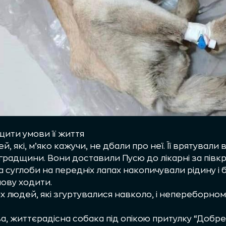
ити умови її життя
й, які, м’яко кажучи, не дбали про неї. Її врятувал
градщини. Вони доставили Пусю до лікарні за півкро
 а суглоби на передніх лапах накопичували рідину і б
нову ходити.
іх людей, які згуртувалися навколо, і непереборно
а, життєрадісна собака під опікою притулку “Добре