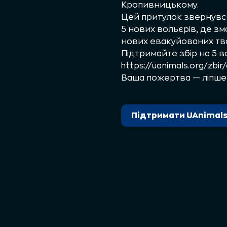
Кропивницькому.
Цей притулок звернувся
5 нових вольєрів, де зм
нових евакуйованих тва
Підтримайте збір на 5 в
https://uanimals.org/zbir
Ваша пожертва — ліпше ж
Підтримати UAnimal