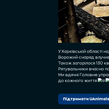
У Харківській області 
Ворожий снаряд влучив 
Також загорілося 130 кв
Рятувальники вчасно пом
Ми вдячні
Головне управ
до кожного життя
Підтримати UAnimal