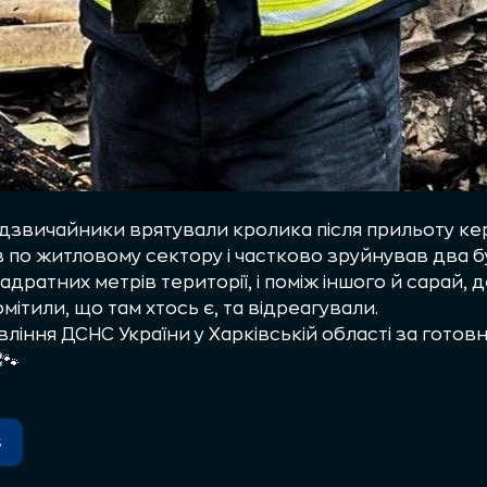
надзвичайники врятували кролика після прильоту ке
по житловому сектору і частково зруйнував два б
адратних метрів території, і поміж іншого й сарай, 
ітили, що там хтось є, та відреагували.
ління ДСНС України у Харківській області
за готовн
s