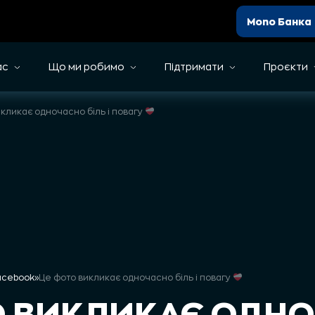
Mono Банка
ас
Що ми робимо
Підтримати
Проєкти
кликає одночасно біль і повагу
Facebook
»
Це фото викликає одночасно біль і повагу