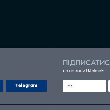
ПІДПИСАТИС
на новини UAnimals
Telegram