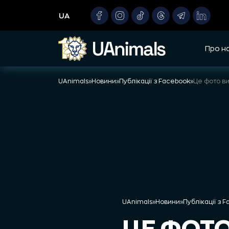
Skip
UA
to
content
Про н
UAnimals
»
Новини
»
Публікації з Facebook
»
Це фото ви
UAnimals
»
Новини
»
Публікації з 