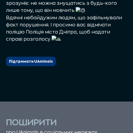
зрозуміє: не можна знущатись з будь-кого
лише тому, що він мовчить
Вдячні небайдужим людям, що зафільмували
факт порушення. І просимо вас відмічати
поліцію
Поліція міста Дніпра
, щоб надати
справі розголосу
Підтримати UAnimals
ПОШИРИТИ
про UAnimals в соціальних мережах