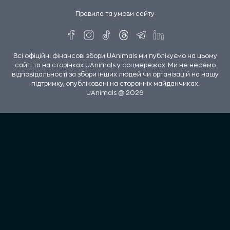
Правила та умови сайту
Всі офіційні фінансові збори UAnimals ми публікуємо на цьому
сайті та на сторінках UAnimals у соцмережах. Ми не несемо
відповідальності за збори інших людей чи організацій на нашу
підтримку, опубліковані на сторонніх майданчиках.
UAnimals @ 2026