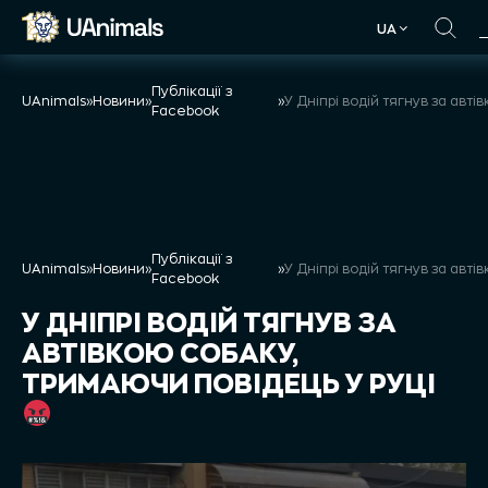
Skip
UA
to
UA
content
Публікації з
UAnimals
»
Новини
»
»
Facebook
Публікації з
UAnimals
»
Новини
»
»
Facebook
У ДНІПРІ ВОДІЙ ТЯГНУВ ЗА
АВТІВКОЮ СОБАКУ,
ТРИМАЮЧИ ПОВІДЕЦЬ У РУЦІ