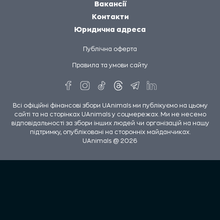
Вакансії
Контакти
Юридична адреса
Публічна оферта
Правила та умови сайту
Всі офіційні фінансові збори UAnimals ми публікуємо на цьому
сайті та на сторінках UAnimals у соцмережах. Ми не несемо
відповідальності за збори інших людей чи організацій на нашу
підтримку, опубліковані на сторонніх майданчиках.
UAnimals @ 2026