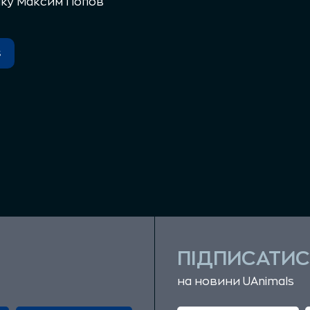
мку
Максим Попов
s
ПІДПИСАТИС
на новини UAnimals