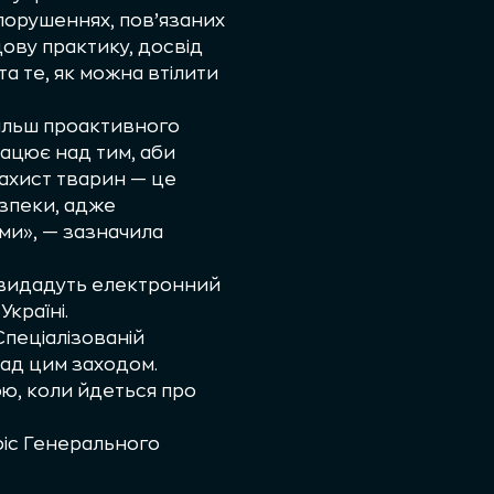
 порушеннях, пов’язаних
ову практику, досвід
 те, як можна втілити
більш проактивного
ацює над тим, аби
захист тварин — це
езпеки, адже
ми», — зазначила
а видадуть електронний
країні.
Спеціалізованій
над цим заходом.
ю, коли йдеться про
іс Генерального