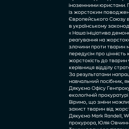
іноземними юристами. Г
із жорстоким поводженн
Європейського Союзу в 
в українському законод
«Наша ініціатива демон
реагування на жорстоке
злочини проти тварин м
передусім про цінність 
жорстокість до тварин 
керівниця відділу страт
За результатами напра
навчальний посібник, я
Дякуємо Офісу Генпроку
екологічній прокуратур
Віримо, що зміни можли
захист тварин від жорст
Дякуємо
Mark Randell
,
Wo
прокурора
,
Юлія Овчин