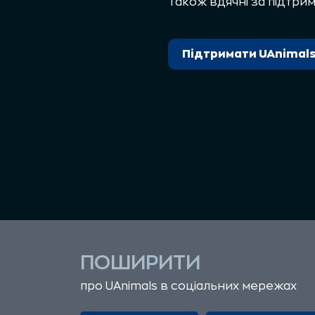
Також вдячні за підтри
Підтримати UAnimal
ПОШИРИТИ
про UAnimals в соціальних мережах