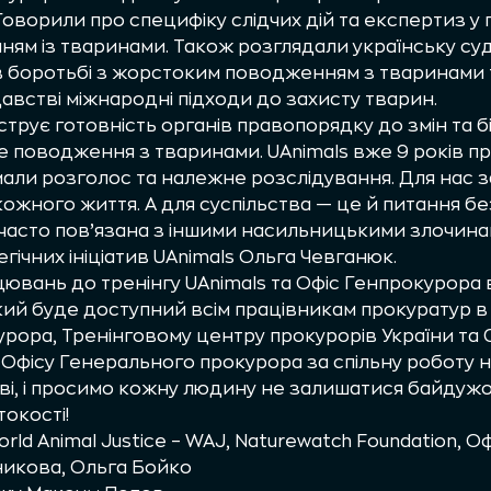
оворили про специфіку слідчих дій та експертиз у
ям із тваринами. Також розглядали українську суд
боротьбі з жорстоким поводженням з тваринами та
австві міжнародні підходи до захисту тварин.
струє готовність органів правопорядку до змін та 
 поводження з тваринами. UAnimals вже 9 років пр
али розголос та належне розслідування. Для нас 
кожного життя. А для суспільства — це й питання б
часто пов’язана з іншими насильницькими злочина
егічних ініціатив UAnimals Ольга Чевганюк.
цювань до тренінгу UAnimals та Офіс Генпрокурор
кий буде доступний всім працівникам прокуратур в У
рора, Тренінговому центру прокурорів України та 
і Офісу Генерального прокурора за спільну роботу 
ві, і просимо кожну людину не залишатися байдужо
окості!
rld Animal Justice – WAJ
,
Naturewatch Foundation
,
Оф
никова
,
Ольга Бойко