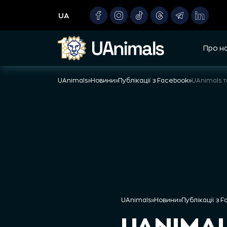
Skip
UA
to
content
Про н
UAnimals
»
Новини
»
Публікації з Facebook
»
UAnimals
»
Новини
»
Публікації з 