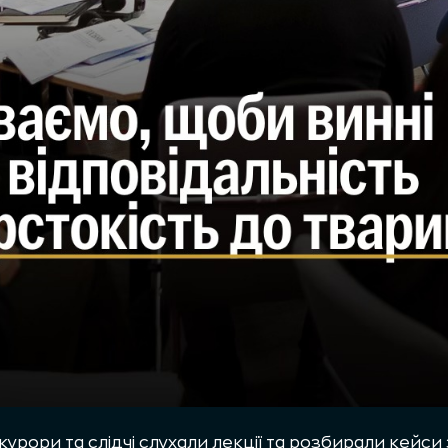
урори та слідчі слухали лекції та розбирали кейси