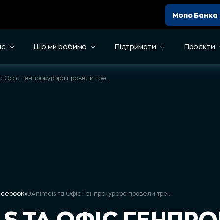
Mono Банка
ас
Що ми робимо
Підтримати
Проєкти
UAnimals та Офіс Генпрокурора провели тренінг про те, як розслідувати порушення про жорстокість до тварин
Facebook
»
UAnimals та Офіс Генпрокурора провели тренінг про те, як розслідувати порушення про жорстокість до тварин