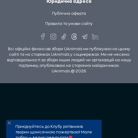
Юридична адреса
Публічна оферта
Правила та умови сайту
Всі офіційні фінансові збори UAnimals ми публікуємо на цьому
сайті та на сторінках UAnimals у соцмережах. Ми не несемо
відповідальності за збори інших людей чи організацій на нашу
підтримку, опубліковані на сторонніх майданчиках.
UAnimals @ 2026
Приєднуйтесь до Клубу рятівників
тварин щомісячною пожертвою! Мале
добро — великі результати