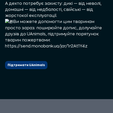
А дехто потребує захисту: дикі — від неволі,
домашні — від недбалості, свійські — від
жорстокої експлуатації.
Ви можете допомогти цим тваринам
просто зараз: поширюйте допис, долучайте
друзів до
UAnimals
, підтримуйте порятунок
тварин пожертвами:
https://send.monobank.ua/jar/1r2At1Y4z
Підтримати UAnimals