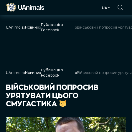
Skip
UA
to
UA
content
Публікації з
UAnimals
»
Новини
»
»
Facebook
Публікації з
UAnimals
»
Новини
»
»
Facebook
ВІЙСЬКОВИЙ ПОПРОСИВ
УРЯТУВАТИ ЦЬОГО
СМУГАСТИКА