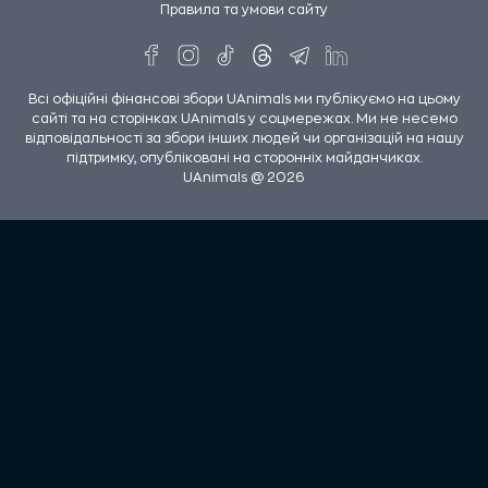
Правила та умови сайту
Всі офіційні фінансові збори UAnimals ми публікуємо на цьому
сайті та на сторінках UAnimals у соцмережах. Ми не несемо
відповідальності за збори інших людей чи організацій на нашу
підтримку, опубліковані на сторонніх майданчиках.
UAnimals @ 2026