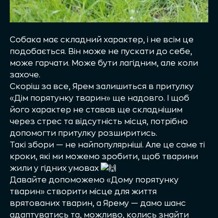
Собака має складний характер, і не всім це
подобається. Він може не пускати до себе,
може гарчати. Може бути лагідним, але коли
захоче.
Скоріш за все, Ярем залишиться в притулку
«Дім порятунку тварин» ще надовго. І щоб
його характер не ставав ще складнішим
через стрес та відсутність місця, потрібно
допомогти притулку розширитись.
Такі збори — не найпопулярніші. Але це саме ті
кроки, які ми можемо зробити, щоб тварини
жили у гідних умовах
Давайте допоможемо «Дому порятунку
тварин» створити місце для життя
врятованих тварин, а Ярему — дамо шанс
адаптуватись та, можливо, колись знайти