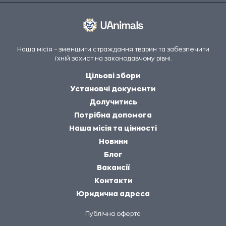
Наша місія – зменшити страждання тварин та забезпечити
їхній захист на законодавчому рівні.
Цільові збори
Установчі документи
Долучитись
Потрібна допомога
Наша місія та цінності
Новини
Блог
Вакансії
Контакти
Юридична адреса
Публічна оферта