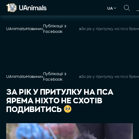
Skip
UA
to
UA
content
Публікації з
UAnimals
»
Новини
»
»
Facebook
Публікації з
UAnimals
»
Новини
»
»
Facebook
ЗА РІК У ПРИТУЛКУ НА ПСА
ЯРЕМА НІХТО НЕ СХОТІВ
ПОДИВИТИСЬ