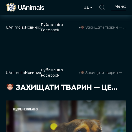
Skip
Меню
UA
to
UA
content
Публікації з
UAnimals
»
Новини
»
»
Захищати тварин — це…
Facebook
Публікації з
UAnimals
»
Новини
»
»
Захищати тварин — це…
Facebook
ЗАХИЩАТИ ТВАРИН — ЦЕ…