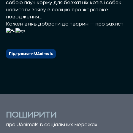
собою пауч корму для безхатніх котів і собак,
написати заяву в поліцію про жорстоке
поводження…
Кожен вияв доброти до тварин — про захист
Підтримати UAnimals
ПОШИРИТИ
про UAnimals в соціальних мережах