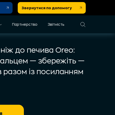
Звернутися по допомогу
Партнерство
Звітність
 ніж до печива Oreo:
пальцем — збережіть —
з разом із посиланням
я