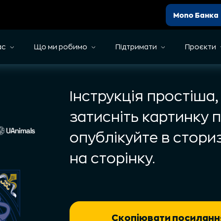
Mono Банка
ас
Що ми робимо
Підтримати
Проєкти
Інструкція простіша,
затисніть картинку 
опублікуйте в стори
на сторінку.
Скопіювати посиланн