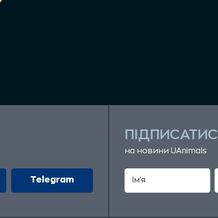
ПІДПИСАТИС
на новини UAnimals
Telegram