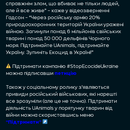
справжнім злом, що вбиває не тільки людей,
але й все живе” – каже у відеозверненні
Гадсон – “Через російську армію 20%
природоохоронних територій України уражені
війною. Загинули понад 6 мільйонів свійських
тварин і понад 50 000 дельфінів Чорного
моря. Підтримайте UAnimals, підтримайте
Україну. Зупиніть Екоцид в Україні!”
Підтримати кампанію #StopEcocideUkraine
можна підписавши
петицію
Також у соціальному ролику з’являються
привиди російський військових, які нарешті
все зрозуміли (але це не точно). Підтримати
діяльність UAnimals у порятунку тварин від
війни можна скориставшись меню
“Підтримати”