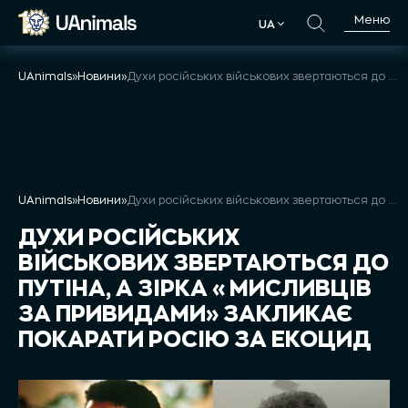
Skip
Меню
UA
to
UA
content
UAnimals
»
Новини
»
Духи російських військових звертаються до Путіна, а зірка «Мисливців за привидами» закликає покарати росію за екоцид
UAnimals
»
Новини
»
Духи російських військових звертаються до Путіна, а зірка «Мисливців за привидами» закликає покарати росію за екоцид
ДУХИ РОСІЙСЬКИХ
ВІЙСЬКОВИХ ЗВЕРТАЮТЬСЯ ДО
ПУТІНА, А ЗІРКА «МИСЛИВЦІВ
ЗА ПРИВИДАМИ» ЗАКЛИКАЄ
ПОКАРАТИ РОСІЮ ЗА ЕКОЦИД