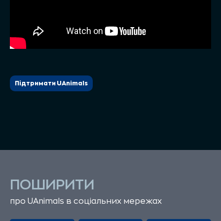
Підтримати UAnimals
ПОШИРИТИ
про UAnimals в соціальних мережах