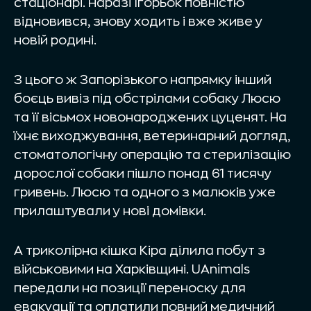
стаціонарі. Наразі Ігорьок повністю
відновився, знову ходить і вже живе у
новій родині.
З цього ж Запорізького напрямку інший
боєць вивіз під обстрілами собаку Люсю
та її вісьмох новонароджених цуценят. На
їхнє виходжування, ветеринарний догляд,
стоматологічну операцію та стерилізацію
дорослої собаки пішло понад 61 тисячу
гривень. Люсю та одного з малюків уже
прилаштували у нові домівки.
А триколірна кішка Кіра ділила побут з
військовими на Харківщині. UAnimals
передали на позиції переноску для
евакуації та оплатили повний медичний