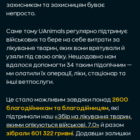
захисникам та захисницям буває
непросто.
Саме тому UAnimals регулярно підтримує
військових та бере на себе витрати за
лікування тварин, яких вони врятували й
узяли під свою опіку. Нещодавно нам
вдалося допомогти 34 таким підопічним —
ми олатили їх операції, ліки, стаціонар та
інші ветпослуги.
Це стало можливим завдяки понад
2600
благодійникам та благодійницям
, які
підтримали наш
«Збір на лікування тварин,
якими опікуються військові, 7.0»
й разом
зібрали 601 322 гривні
. Додавши залишки