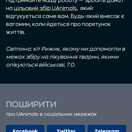
Підтримайте нашу роботу — зробіть донат
на
цільовий збір UAnimals
, який
відгукується саме вам. Будь-який внесок є
вагомим, коли йдеться про порятунок
життів.
Світлина: кіт Рижик, якому ми допомогли в
межах збіру на лікування тварин, якими
опікуються військові, 7.0.
ПОШИРИТИ
про UAnimals в соціальних мережах
Facebook
Twitter
Telegram