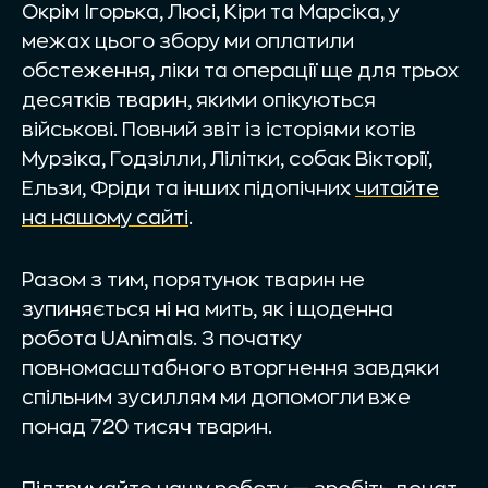
Окрім Ігорька, Люсі, Кіри та Марсіка, у
межах цього збору ми оплатили
обстеження, ліки та операції ще для трьох
десятків тварин, якими опікуються
військові. Повний звіт із історіями котів
Мурзіка, Годзілли, Лілітки, собак Вікторії,
Ельзи, Фріди та інших підопічних
читайте
на нашому сайті
.
Разом з тим, порятунок тварин не
зупиняється ні на мить, як і щоденна
робота UAnimals. З початку
повномасштабного вторгнення завдяки
спільним зусиллям ми допомогли вже
понад 720 тисяч тварин.