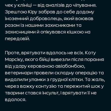
чек у клініці — від аналізів до чіпування.
Зрештою Кіру забрав до себе додому
іноземний доброволець, який воював
разом із нашими захисниками та
захисницями й опікувався кішкою на
передовій.
Проте, врятувати вдалось не всіх. Коту
Марсіку, якого бійці вивезли після порання
від удару керованою авіабомбою,
ветеринари провели складну операцію та
видалили уламки з грудної клітки. Та жаль,
через важку контузію та пережитий шок у
тварини стався інсульт, і врятувати її не
вдалося.