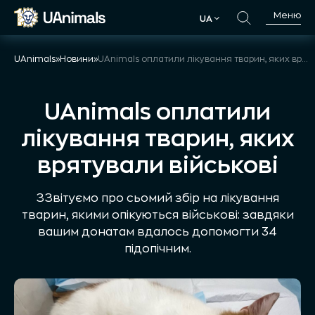
Skip
Меню
UA
to
UA
content
UAnimals
»
Новини
»
UAnimals оплатили лікування тварин, яких врятували військові
UAnimals оплатили
лікування тварин, яких
врятували військові
ЗЗвітуємо про сьомий збір на лікування
тварин, якими опікуються військові: завдяки
вашим донатам вдалось допомогти 34
підопічним.