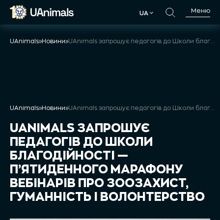
Skip
Меню
UA
to
UA
content
UAnimals
»
Новини
»
UAnimals запрошує педагогів до Школи благодійності — п’ятиденного марафону вебінарів про зоозахист, гуманність і волонтерство
UAnimals
»
Новини
»
UAnimals запрошує педагогів до Школи благодійності — п’ятиденного марафону вебінарів про зоозахист, гуманність і волонтерство
UANIMALS ЗАПРОШУЄ
ПЕДАГОГІВ ДО ШКОЛИ
БЛАГОДІЙНОСТІ —
П’ЯТИДЕННОГО МАРАФОНУ
ВЕБІНАРІВ ПРО ЗООЗАХИСТ,
ГУМАННІСТЬ І ВОЛОНТЕРСТВО