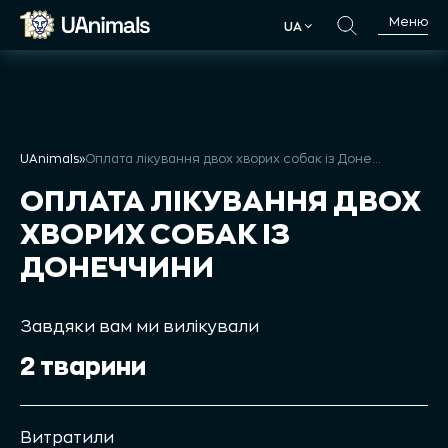
Skip
Меню
UA
to
UA
content
UAnimals
»
Оплата лікування двох хворих собак із Донеччини
ОПЛАТА ЛІКУВАННЯ ДВОХ
ХВОРИХ СОБАК ІЗ
ДОНЕЧЧИНИ
Завдяки вам ми вилікували
2 тварини
Витратили