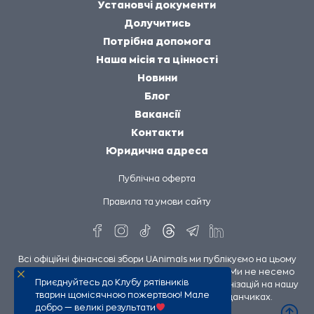
Установчі документи
Долучитись
Потрібна допомога
Наша місія та цінності
Новини
Блог
Вакансії
Контакти
Юридична адреса
Публічна оферта
Правила та умови сайту
Всі офіційні фінансові збори UAnimals ми публікуємо на цьому
сайті та на сторінках UAnimals у соцмережах. Ми не несемо
Приєднуйтесь до Клубу рятівників
відповідальності за збори інших людей чи організацій на нашу
тварин щомісячною пожертвою! Мале
підтримку, опубліковані на сторонніх майданчиках.
добро — великі результати
UAnimals @ 2026