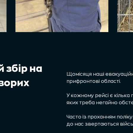
й збір на
Щомісяця наші евакуаційн
ворих
прифронтові області.
У кожному рейсі є кілька
яких треба негайно обсте
Часто із проханням полік
до нас звертаються війсь