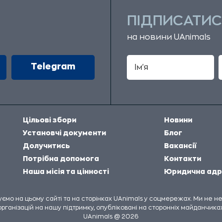
ПІДПИСАТИС
на новини UAnimals
Telegram
Цільові збори
Новини
Установчі документи
Блог
Долучитись
Вакансії
Потрібна допомога
Контакти
Наша місія та цінності
Юридична адр
куємо на цьому сайті та на сторінках UAnimals у соцмережах. Ми не 
організацій на нашу підтримку, опубліковані на сторонніх майданчиках
UAnimals @ 2026