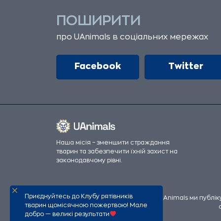
ПОШИРИТИ
про UAnimals в соціальних мережах
Facebook
Twitter
Наша місія – зменшити страждання
тварин та забезпечити їхній захист на
законодавчому рівні.
Приєднуйтесь до Клубу рятівників
Всі офіційні фінансові збори UAnimals ми публі
тварин щомісячною пожертвою! Мале
добро — великі результати