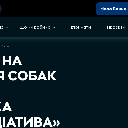
Mono Банка
ас
Що ми робимо
Підтримати
Проєкти
Звіт про збір на вольєри для собак з притулку «Громадська правова ініціатива» | Вересень 2025
 НА
Я СОБАК
КА
ЦІАТИВА»