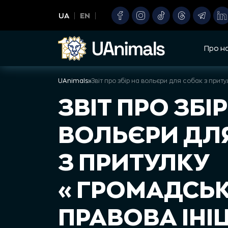
Skip
UA
EN
to
content
Про н
UAnimals
»
ЗВІТ ПРО ЗБІР
ВОЛЬЄРИ ДЛ
З ПРИТУЛКУ
«ГРОМАДСЬ
ПРАВОВА ІНІ