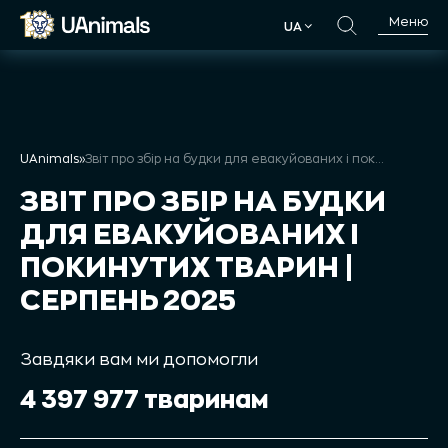
Skip
Меню
UA
to
UA
content
UAnimals
»
Звіт про збір на будки для евакуйованих і покинутих тварин | Серпень 2025
ЗВІТ ПРО ЗБІР НА БУДКИ
ДЛЯ ЕВАКУЙОВАНИХ І
ПОКИНУТИХ ТВАРИН |
СЕРПЕНЬ 2025
Завдяки вам ми допомогли
4 397 977 тваринам