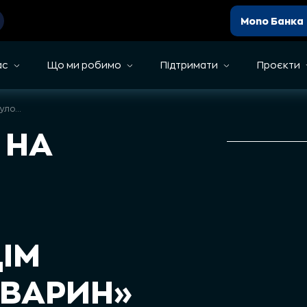
Mono Банка
ас
Що ми робимо
Підтримати
Проєкти
Звіт про збір на медичний вагончик в притулок «Дім порятунку тварин» | Грудень 2025
 НА
ІМ
ТВАРИН»