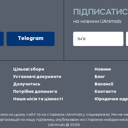
ПІДПИСАТИС
на новини UAnimals
Telegram
Цільові збори
Новини
Установчі документи
Блог
Долучитись
Вакансії
Потрібна допомога
Контакти
Наша місія та цінності
Юридична адр
куємо на цьому сайті та на сторінках UAnimals у соцмережах. Ми не 
організацій на нашу підтримку, опубліковані на сторонніх майданчиках
UAnimals @ 2026