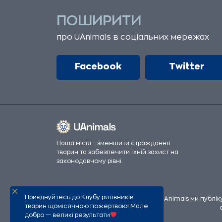
ПОШИРИТИ
про UAnimals в соціальних мережах
Facebook
Twitter
Наша місія – зменшити страждання
тварин та забезпечити їхній захист на
законодавчому рівні.
Приєднуйтесь до Клубу рятівників
Всі офіційні фінансові збори UAnimals ми публі
тварин щомісячною пожертвою! Мале
добро — великі результати