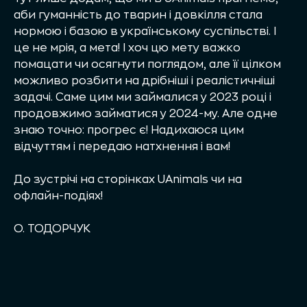
аби гуманність до тварин і довкілля стала
нормою і базою в українському суспільстві. І
це не мрія, а мета! І хоч цю мету важко
помацати чи осягнути поглядом, але її цілком
можливо розбити на дрібніші і реалістичніші
задачі. Саме цим ми займалися у 2023 році і
продовжимо займатися у 2024-му. Але одне
знаю точно: прогрес є! Надихаюся цим
відчуттям і передаю натхнення і вам!
До зустрічі на сторінках UAnimals чи на
офлайн-подіях!
О. ТОДОРЧУК