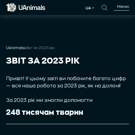
Skip
Меню
UA
to
UA
content
UAnimals
»
Звіт за 2023 рік
ЗВІТ ЗА 2023 РІК
Привіт! У цьому звіті ви побачите багато цифр
— вся наша робота за 2023 рік, як на долоні!
За 2023 рік ми змогли допомогти
248 тисячам тварин